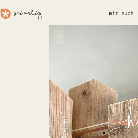
sei aRTig
mit euch