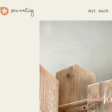
sei aRTig
mit euch