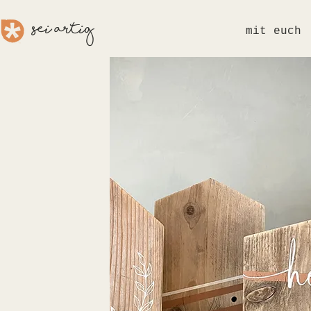
sei aRTig
mit euch