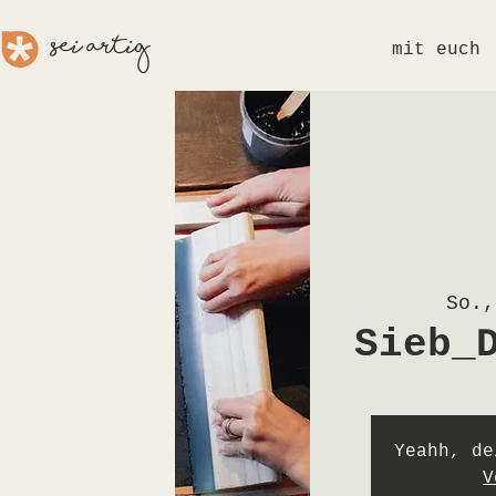
sei aRTig
mit euch
So.,
Sieb_
Yeahh, de
V