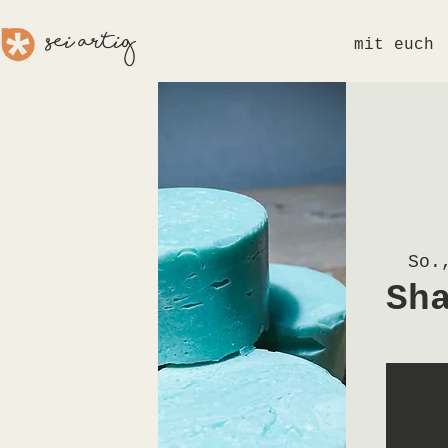
sei aRTig
mit euch
So.
Sh