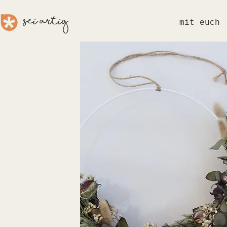
sei aRTig
mit euch