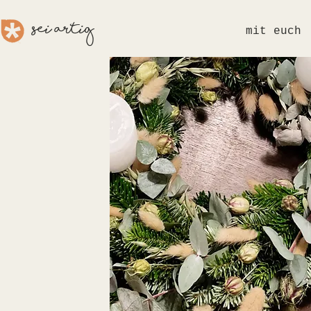
sei aRTig
mit euch