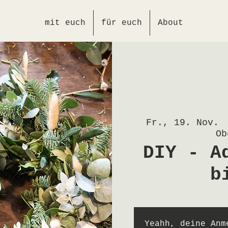
mit euch
für euch
About
Fr., 19. Nov.
 
Ob
DIY - A
b
Yeahh, deine Anm