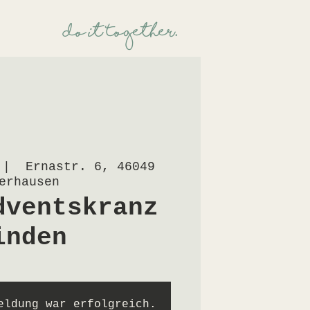
Üdo it TogetheR.
 |  
Ernastr. 6, 46049
erhausen
dventskranz
inden
eldung war erfolgreich.