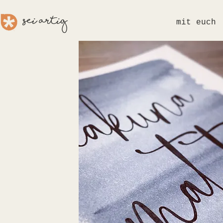
sei aRTig
mit euch