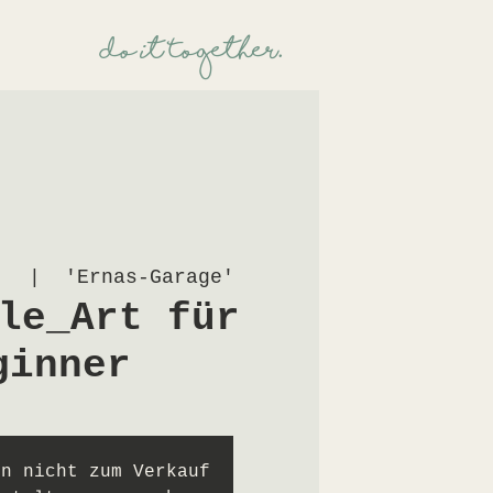
Üdo it TogetheR.
.
  |  
'Ernas-Garage'
le_Art für
ginner
en nicht zum Verkauf