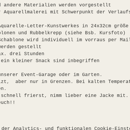
d andere Materialien werden vorgestellt
r Aquarellmalerei mit Schwerpunkt der Verlauf
Aquarelle-Letter-Kunstwerkes in 24x32cm größe
blonen und Rubbelkrepp (siehe Bsb. Kursfoto)
Schablone wird individuell im vorraus per Mai
werden gestellt
ax. drei Stunden
 ein kleiner Snack sind inbegriffen
unserer Event-Garage oder im Garten. 
izt,  aber nur in Grenzen. Bei kalten Tempera
en.
 schnell frierst, nimm lieber eine Jacke mit.
euch!!
 der Analytics- und funktionalen Cookie-Einst