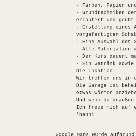
- Farben, Papier un
- Grundtechniken de
erläutert und geübt
- Erstellung eines 
vorgefertigten Scha
- Eine Auswahl der 
- Alle Materialien 
- Der Kurs dauert m
- Ein Getränk sowie
Die Lokation:
Wir treffen uns in 
Die Garage ist behe
etwas wärmer anzieh
Und wenn du draußen
Ich freue mich auf 
*henni
Google Maps wurde aufgrund