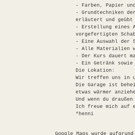
- Farben, Papier un
- Grundtechniken de
erläutert und geübt
- Erstellung eines 
vorgefertigten Scha
- Eine Auswahl der 
- Alle Materialien 
- Der Kurs dauert m
- Ein Getränk sowie
Die Lokation:
Wir treffen uns in 
Die Garage ist behe
etwas wärmer anzieh
Und wenn du draußen
Ich freue mich auf 
*henni
Google Maps wurde aufgrund