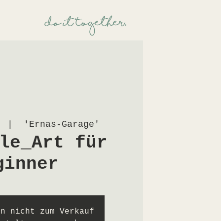
Üdo it TogetheR.
  |  
'Ernas-Garage'
le_Art für
ginner
en nicht zum Verkauf