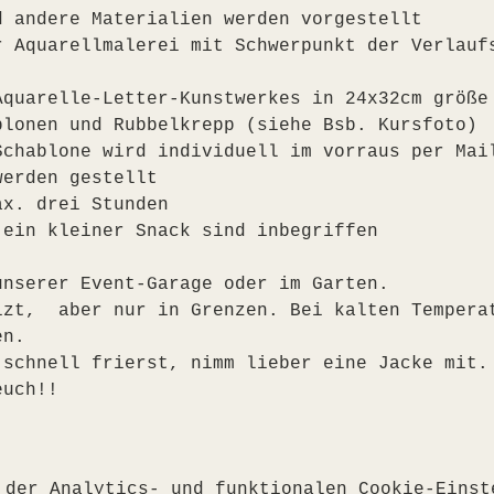
d andere Materialien werden vorgestellt
r Aquarellmalerei mit Schwerpunkt der Verlauf
Aquarelle-Letter-Kunstwerkes in 24x32cm größe
blonen und Rubbelkrepp (siehe Bsb. Kursfoto)
Schablone wird individuell im vorraus per Mai
werden gestellt
ax. drei Stunden
 ein kleiner Snack sind inbegriffen
unserer Event-Garage oder im Garten. 
izt,  aber nur in Grenzen. Bei kalten Tempera
en.
 schnell frierst, nimm lieber eine Jacke mit.
euch!!
 der Analytics- und funktionalen Cookie-Einst